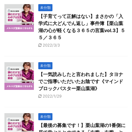
未分類
【子育てって正解はない】まさかの「入
学式に大どんでん返し」事件簿【栗山葉
湖の心が軽くなる３６５の言葉vol.3】５
５／３６５
2022/3/3
未分類
【一気読みしたと言われました】タヨナ
でご指導いただいたお陰です《マインド
ブロックバスター栗山葉湖》
2022/1/29
未分類
【最後の募集です！】栗山葉湖の1番側に