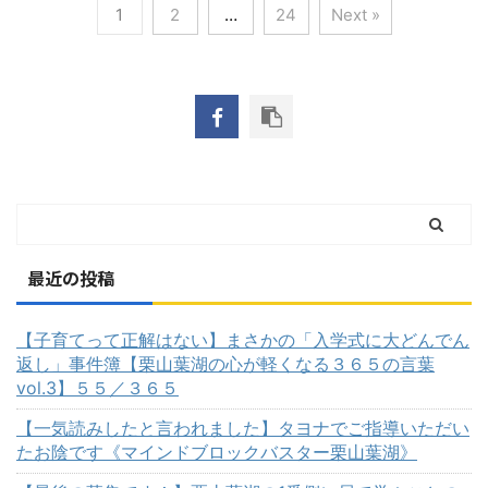
1
2
…
24
Next »
最近の投稿
【子育てって正解はない】まさかの「入学式に大どんでん
返し」事件簿【栗山葉湖の心が軽くなる３６５の言葉
vol.3】５５／３６５
【一気読みしたと言われました】タヨナでご指導いただい
たお陰です《マインドブロックバスター栗山葉湖》