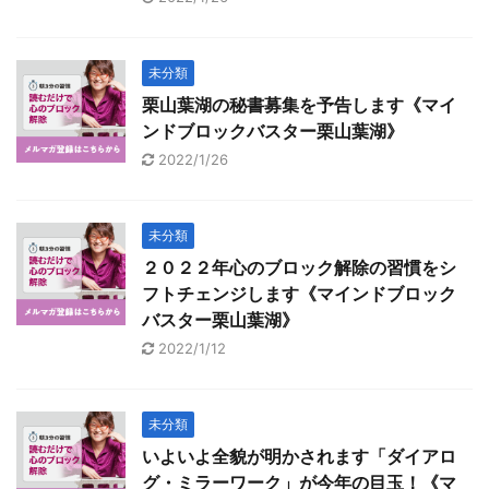
未分類
栗山葉湖の秘書募集を予告します《マイ
ンドブロックバスター栗山葉湖》
2022/1/26
未分類
２０２２年心のブロック解除の習慣をシ
フトチェンジします《マインドブロック
バスター栗山葉湖》
2022/1/12
未分類
いよいよ全貌が明かされます「ダイアロ
グ・ミラーワーク」が今年の目玉！《マ