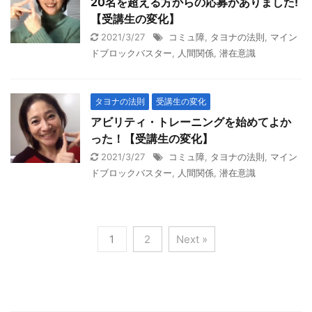
20名を超える方からの応募がありました!
【受講生の変化】
2021/3/27
コミュ障
,
タヨナの法則
,
マイン
ドブロックバスター
,
人間関係
,
潜在意識
タヨナの法則
受講生の変化
アビリティ・トレーニングを始めてよか
った！【受講生の変化】
2021/3/27
コミュ障
,
タヨナの法則
,
マイン
ドブロックバスター
,
人間関係
,
潜在意識
1
2
Next »