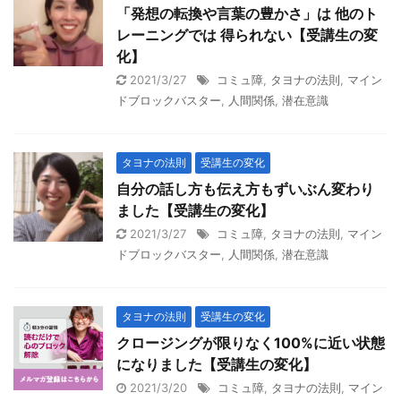
「発想の転換や言葉の豊かさ」は 他のト
レーニングでは 得られない【受講生の変
化】
2021/3/27
コミュ障
,
タヨナの法則
,
マイン
ドブロックバスター
,
人間関係
,
潜在意識
タヨナの法則
受講生の変化
自分の話し方も伝え方もずいぶん変わり
ました【受講生の変化】
2021/3/27
コミュ障
,
タヨナの法則
,
マイン
ドブロックバスター
,
人間関係
,
潜在意識
タヨナの法則
受講生の変化
クロージングが限りなく100%に近い状態
になりました【受講生の変化】
2021/3/20
コミュ障
,
タヨナの法則
,
マイン