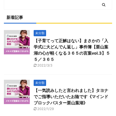
新着記事
未分類
【子育てって正解はない】まさかの「入
学式に大どんでん返し」事件簿【栗山葉
湖の心が軽くなる３６５の言葉vol.3】５
５／３６５
2022/3/3
未分類
【一気読みしたと言われました】タヨナ
でご指導いただいたお陰です《マインド
ブロックバスター栗山葉湖》
2022/1/29