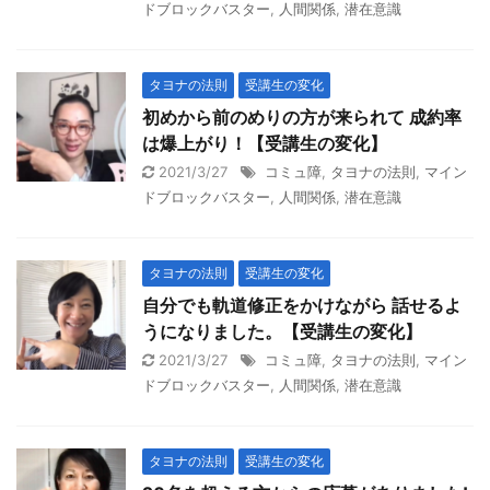
ドブロックバスター
,
人間関係
,
潜在意識
タヨナの法則
受講生の変化
初めから前のめりの方が来られて 成約率
は爆上がり！【受講生の変化】
2021/3/27
コミュ障
,
タヨナの法則
,
マイン
ドブロックバスター
,
人間関係
,
潜在意識
タヨナの法則
受講生の変化
自分でも軌道修正をかけながら 話せるよ
うになりました。【受講生の変化】
2021/3/27
コミュ障
,
タヨナの法則
,
マイン
ドブロックバスター
,
人間関係
,
潜在意識
タヨナの法則
受講生の変化