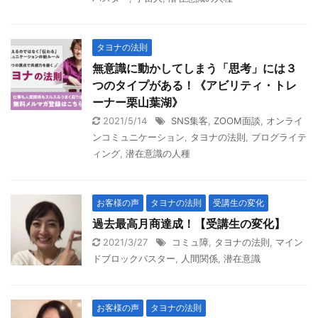
タヨナの法則
無意識に動かしてしまう「思考」には３
つのタイプがある！《アビリティ・トレ
ーナー栗山葉湖》
2021/5/14
SNS集客
,
ZOOM面談
,
オンライ
ンコミュニケーション
,
タヨナの法則
,
ブログライテ
ィング
,
潜在意識の人種
お客様の声
タヨナの法則
受講生の変化
過去最高月商達成！【受講生の変化】
2021/3/27
コミュ障
,
タヨナの法則
,
マイン
ドブロックバスター
,
人間関係
,
潜在意識
お客様の声
タヨナの法則