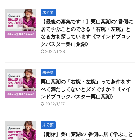
未分類
【最後の募集です！】栗山葉湖の1番側に
居て学ぶことのできる「右腕・左腕」と
なる方を探しています《マインドブロッ
クバスター栗山葉湖》
2022/1/28
未分類
栗山葉湖の「右腕・左腕」って条件をす
べて満たしてないとダメですか？《マイ
ンドブロックバスター栗山葉湖》
2022/1/27
未分類
【開始】栗山葉湖の1番側に居て学ぶこと