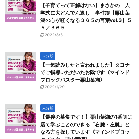
【子育てって正解はない】まさかの「入
学式に大どんでん返し」事件簿【栗山葉
湖の心が軽くなる３６５の言葉vol.3】５
５／３６５
2022/3/3
未分類
【一気読みしたと言われました】タヨナ
でご指導いただいたお陰です《マインド
ブロックバスター栗山葉湖》
2022/1/29
未分類
【最後の募集です！】栗山葉湖の1番側に
居て学ぶことのできる「右腕・左腕」と
なる方を探しています《マインドブロッ