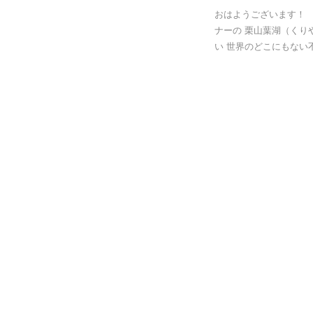
おはようございます！ 
ナーの 栗山葉湖（くり
い 世界のどこにもない不