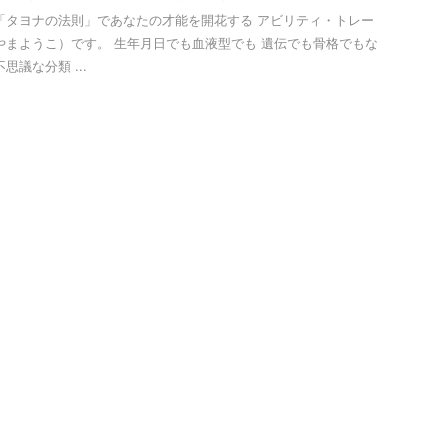
「タヨナの法則」であなたの才能を開花する アビリティ・トレー
やまようこ）です。 生年月日でも血液型でも 遺伝でも骨格でもな
思議な分類 ...