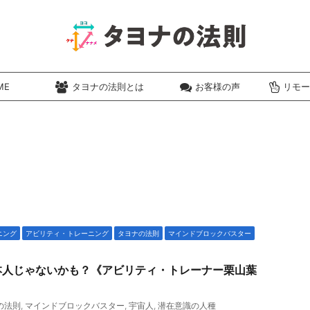
ME
タヨナの法則とは
お客様の声
リモー
ニング
アビリティ・トレーニング
タヨナの法則
マインドブロックバスター
本人じゃないかも？《アビリティ・トレーナー栗山葉
の法則
,
マインドブロックバスター
,
宇宙人
,
潜在意識の人種