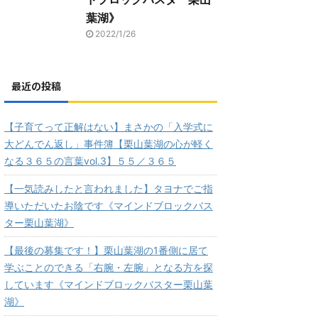
葉湖》
2022/1/26
最近の投稿
【子育てって正解はない】まさかの「入学式に
大どんでん返し」事件簿【栗山葉湖の心が軽く
なる３６５の言葉vol.3】５５／３６５
【一気読みしたと言われました】タヨナでご指
導いただいたお陰です《マインドブロックバス
ター栗山葉湖》
【最後の募集です！】栗山葉湖の1番側に居て
学ぶことのできる「右腕・左腕」となる方を探
しています《マインドブロックバスター栗山葉
湖》