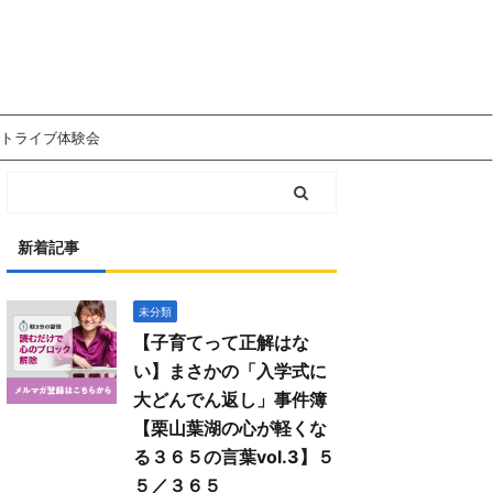
トライブ体験会
新着記事
未分類
【子育てって正解はな
い】まさかの「入学式に
大どんでん返し」事件簿
【栗山葉湖の心が軽くな
る３６５の言葉vol.3】５
５／３６５