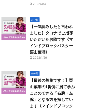
2022/3/3
未分類
【一気読みしたと言われ
ました】タヨナでご指導
いただいたお陰です《マ
インドブロックバスター
栗山葉湖》
2022/1/29
未分類
【最後の募集です！】栗
山葉湖の1番側に居て学ぶ
ことのできる「右腕・左
腕」となる方を探してい
ます《マインドブロック