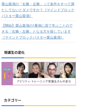
栗山葉湖の「右腕・左腕」って条件をすべて満
たしてないとダメですか？《マインドブロック
バスター栗山葉湖》
【開始】栗山葉湖の1番側に居て学ぶことので
きる「右腕・左腕」となる方を探しています
《マインドブロックバスター栗山葉湖》
受講生の変化
カテゴリー