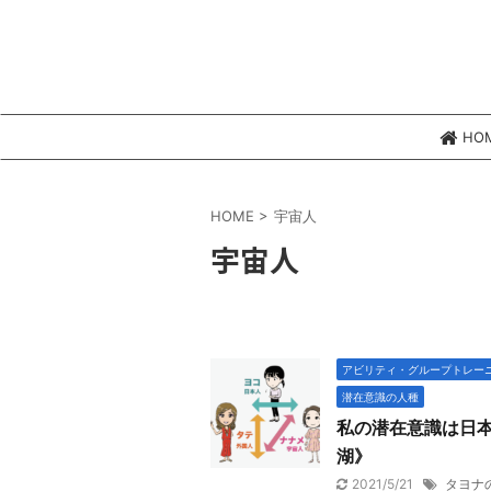
HO
HOME
>
宇宙人
宇宙人
アビリティ・グループトレー
潜在意識の人種
私の潜在意識は日
湖》
2021/5/21
タヨナ