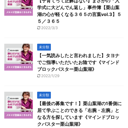
【子育てって正解はない】まさかの「入
学式に大どんでん返し」事件簿【栗山葉
湖の心が軽くなる３６５の言葉vol.3】５
５／３６５
2022/3/3
未分類
【一気読みしたと言われました】タヨナ
でご指導いただいたお陰です《マインド
ブロックバスター栗山葉湖》
2022/1/29
未分類
【最後の募集です！】栗山葉湖の1番側に
居て学ぶことのできる「右腕・左腕」と
なる方を探しています《マインドブロッ
クバスター栗山葉湖》