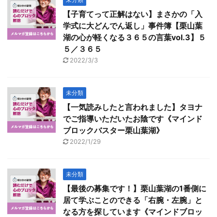
【子育てって正解はない】まさかの「入
学式に大どんでん返し」事件簿【栗山葉
湖の心が軽くなる３６５の言葉vol.3】５
５／３６５
2022/3/3
未分類
【一気読みしたと言われました】タヨナ
でご指導いただいたお陰です《マインド
ブロックバスター栗山葉湖》
2022/1/29
未分類
【最後の募集です！】栗山葉湖の1番側に
居て学ぶことのできる「右腕・左腕」と
なる方を探しています《マインドブロッ