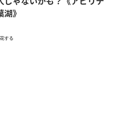
人じゃないかも？《アビリテ
葉湖》
花する