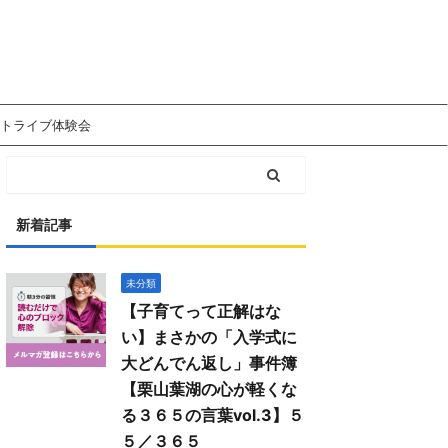
トライブ体験会
新着記事
未分類
【子育てって正解はな
い】まさかの「入学式に
大どんでん返し」事件簿
【栗山葉湖の心が軽くな
る３６５の言葉vol.3】５
５／３６５