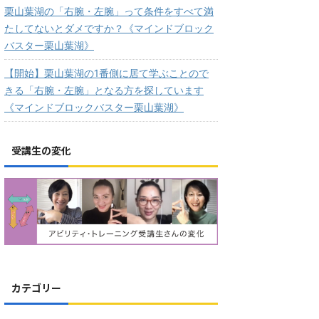
栗山葉湖の「右腕・左腕」って条件をすべて満
たしてないとダメですか？《マインドブロック
バスター栗山葉湖》
【開始】栗山葉湖の1番側に居て学ぶことので
きる「右腕・左腕」となる方を探しています
《マインドブロックバスター栗山葉湖》
受講生の変化
カテゴリー