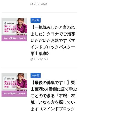
2022/3/3
未分類
【一気読みしたと言われ
ました】タヨナでご指導
いただいたお陰です《マ
インドブロックバスター
栗山葉湖》
2022/1/29
未分類
【最後の募集です！】栗
山葉湖の1番側に居て学ぶ
ことのできる「右腕・左
腕」となる方を探してい
ます《マインドブロック