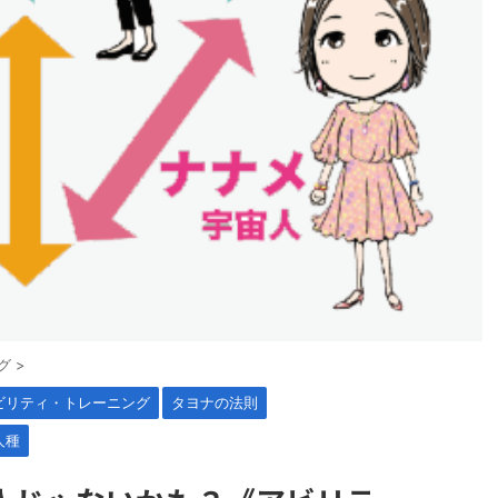
グ
>
ビリティ・トレーニング
タヨナの法則
人種