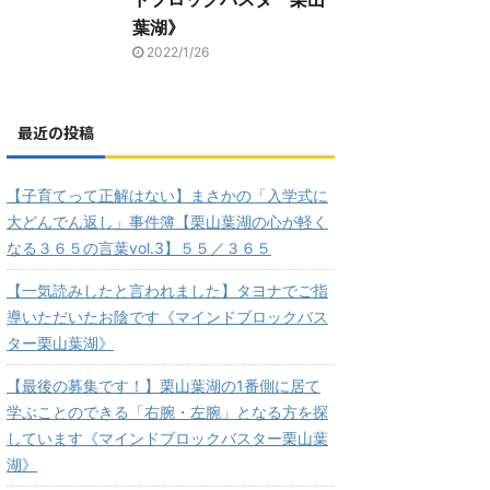
葉湖》
2022/1/26
最近の投稿
【子育てって正解はない】まさかの「入学式に
大どんでん返し」事件簿【栗山葉湖の心が軽く
なる３６５の言葉vol.3】５５／３６５
【一気読みしたと言われました】タヨナでご指
導いただいたお陰です《マインドブロックバス
ター栗山葉湖》
【最後の募集です！】栗山葉湖の1番側に居て
学ぶことのできる「右腕・左腕」となる方を探
しています《マインドブロックバスター栗山葉
湖》