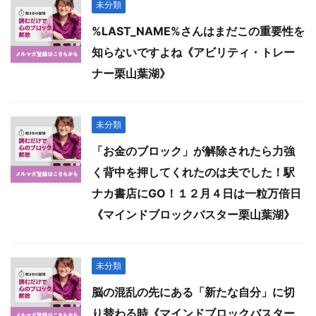
未分類
%LAST_NAME%さんはまだこの重要性を
知らないですよね《アビリティ・トレー
ナー栗山葉湖》
未分類
「お金のブロック」が解除されたら力強
く背中を押してくれたのは夫でした！駅
ナカ書店にGO！１２月４日は一粒万倍日
《マインドブロックバスター栗山葉湖》
未分類
脳の混乱の先にある「新たな自分」に切
り替わる時《マインドブロックバスター