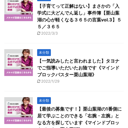
【子育てって正解はない】まさかの「入
学式に大どんでん返し」事件簿【栗山葉
湖の心が軽くなる３６５の言葉vol.3】５
５／３６５
2022/3/3
未分類
【一気読みしたと言われました】タヨナ
でご指導いただいたお陰です《マインド
ブロックバスター栗山葉湖》
2022/1/29
未分類
【最後の募集です！】栗山葉湖の1番側に
居て学ぶことのできる「右腕・左腕」と
なる方を探しています《マインドブロッ